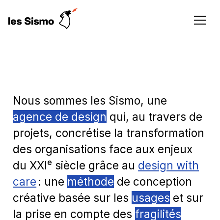
Men
Les Sismo, design w
Nous sommes les Sismo, une
agence de design
qui, au travers de
projets, concrétise la transformation
des organisations face aux enjeux
e
du XXI
siècle grâce au
design with
care
: une
méthode
de conception
créative basée sur les
usages
et sur
la prise en compte des
fragilités