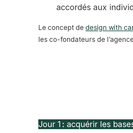
accordés aux indivi
Le concept de
design with ca
les co-fondateurs de l’agence
Jour 1 : acquérir les bas
Programme